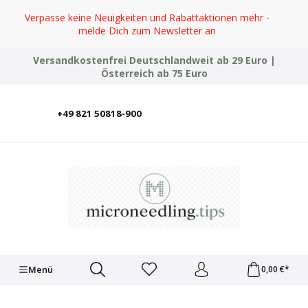
Zum Hauptinhalt springen
Verpasse keine Neuigkeiten und Rabattaktionen mehr -
melde Dich zum Newsletter an
Versandkostenfrei Deutschlandweit ab 29 Euro |
Österreich ab 75 Euro
+49 821 50818-900
Deutsch
English
Italiano
Polski
Türkçe
Ελληνικά
Українська
Menü
0,00 €*