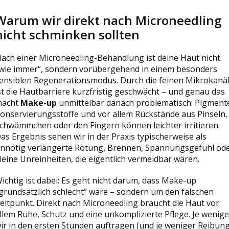
Warum wir direkt nach Microneedling
nicht schminken sollten
ach einer Microneedling-Behandlung ist deine Haut nicht
wie immer“, sondern vorübergehend in einem besonders
ensiblen Regenerationsmodus. Durch die feinen Mikrokanä
st die Hautbarriere kurzfristig geschwächt – und genau das
acht
Make-up
unmittelbar danach problematisch: Pigment
onservierungsstoffe und vor allem Rückstände aus Pinseln,
chwämmchen oder den Fingern können leichter irritieren.
as Ergebnis sehen wir in der Praxis typischerweise als
nnötig verlängerte Rötung, Brennen, Spannungsgefühl od
leine Unreinheiten, die eigentlich vermeidbar wären.
ichtig ist dabei: Es geht nicht darum, dass Make-up
grundsätzlich schlecht“ wäre – sondern um den falschen
eitpunkt. Direkt nach Microneedling braucht die Haut vor
llem Ruhe, Schutz und eine unkomplizierte Pflege. Je wenige
ir in den ersten Stunden auftragen (und je weniger Reibun