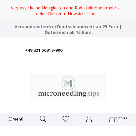
Zum Hauptinhalt springen
Verpasse keine Neuigkeiten und Rabattaktionen mehr -
melde Dich zum Newsletter an
Versandkostenfrei Deutschlandweit ab 29 Euro |
Österreich ab 75 Euro
+49 821 50818-900
Deutsch
English
Italiano
Polski
Türkçe
Ελληνικά
Українська
Menü
0,00 €*