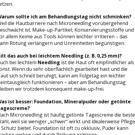
etzen.
arum sollte ich am Behandlungstag nicht schminken?
eil die Hautbarriere nach Microneedling vorübergehend
eschwächt ist. Make-up-Partikel, Konservierungsstoffe und
or allem Keime aus Tools können leichter irritieren – das
ann Rötung verlängern und Unreinheiten begünstigen.
ilt das auch bei leichtem Needling (z. B. 0,25 mm)?
uch bei leichtem
Needling
ist die Haut oft empfindlicher als
onst. Wenn du sehr oberflächlich gearbeitet hast und die
aut sich schnell beruhigt, kann am Folgetag ein leichter
eintausgleich funktionieren – aber am Behandlungstag
leiben wir trotzdem konsequent make-up-frei.
as ist besser: Foundation, Mineralpuder oder getönte
agescreme?
ach Microneedling ist häufig getönte Tagescreme die beste
ahl, weil sie weniger „schwer“ wirkt und idealerweise Pflege
 Schutz bietet. Foundation ist oft zu okklusiv, Puder kann
rocken wirken und durch Reibung irritieren.