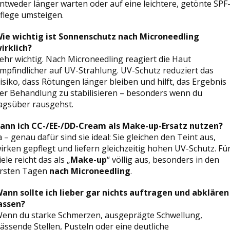
ntweder länger warten oder auf eine leichtere, getönte SPF
flege umsteigen.
ie wichtig ist Sonnenschutz nach Microneedling
irklich?
ehr wichtig. Nach Microneedling reagiert die Haut
mpfindlicher auf UV-Strahlung. UV-Schutz reduziert das
isiko, dass Rötungen länger bleiben und hilft, das Ergebnis
er Behandlung zu stabilisieren – besonders wenn du
agsüber rausgehst.
ann ich CC-/EE-/DD-Cream als Make-up-Ersatz nutzen?
a – genau dafür sind sie ideal: Sie gleichen den Teint aus,
irken gepflegt und liefern gleichzeitig hohen UV-Schutz. Fü
iele reicht das als „
Make-up
“ völlig aus, besonders in den
rsten Tagen
nach Microneedling
.
ann sollte ich lieber gar nichts auftragen und abklären
assen?
enn du starke Schmerzen, ausgeprägte Schwellung,
ässende Stellen, Pusteln oder eine deutliche