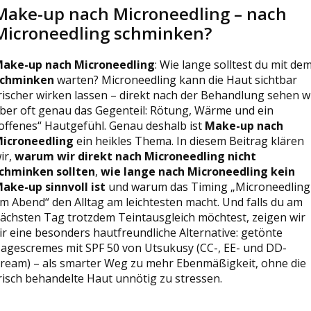
Make-up nach Microneedling – nach
Microneedling schminken?
ake-up nach Microneedling
: Wie lange solltest du mit de
chminken
warten? Microneedling kann die Haut sichtbar
rischer wirken lassen – direkt nach der Behandlung sehen w
ber oft genau das Gegenteil: Rötung, Wärme und ein
offenes“ Hautgefühl. Genau deshalb ist
Make-up nach
icroneedling
ein heikles Thema. In diesem Beitrag klären
ir,
warum wir direkt nach Microneedling nicht
chminken sollten
,
wie lange nach Microneedling kein
ake-up sinnvoll ist
und warum das Timing „Microneedling
m Abend“ den Alltag am leichtesten macht. Und falls du am
ächsten Tag trotzdem Teintausgleich möchtest, zeigen wir
ir eine besonders hautfreundliche Alternative: getönte
agescremes mit SPF 50 von Utsukusy (CC-, EE- und DD-
ream) – als smarter Weg zu mehr Ebenmäßigkeit, ohne die
risch behandelte Haut unnötig zu stressen.