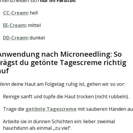
nterscheiden sich
nur im Farbton
:
CC-Cream
:
hell
EE-Cream
:
mittel
DD-Cream
:
dunkel
Anwendung nach Microneedling: So
trägst du getönte Tagescreme richtig
auf
enn deine Haut am Folgetag ruhig ist, gehen wir so vor:
Reinige sanft und tupfe die Haut trocken (nicht rubbeln).
Trage die
getönte Tagescreme
mit sauberen Händen au
Arbeite sie in dünnen Schichten ein: lieber zweimal
hauchdünn als einmal „zu viel“.