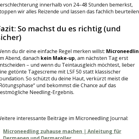
erschlechterung innerhalb von 24–48 Stunden bemerkst,
toppen wir alles Reizende und lassen das fachlich beurteilen
Fazit: So machst du es richtig (und
sicher)
enn du dir eine einfache Regel merken willst:
Microneedli
m Abend, danach
kein Make-up
, am nächsten Tag erst
ntscheiden – und wenn du Teintausgleich möchtest, lieber
ine getönte Tagescreme mit LSF 50 statt klassischer
oundation. So schützt du deine Haut, verkürzt meist die
Rötungsphase“ und bekommst die Chance auf das
estmögliche Needling-Ergebnis.
eitere interessante Beiträge im Microneedling Journal:
Microneedling zuhause machen | Anleitung für
Dermapen und Dermaroller