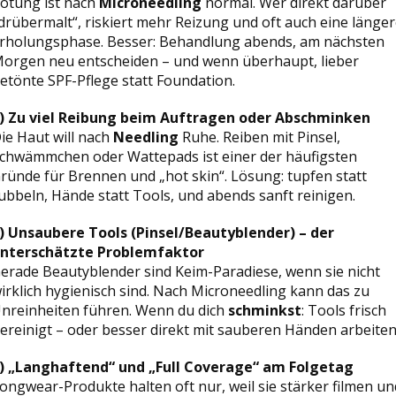
ötung ist nach
Microneedling
normal. Wer direkt darüber
drübermalt“, riskiert mehr Reizung und oft auch eine länge
rholungsphase. Besser: Behandlung abends, am nächsten
orgen neu entscheiden – und wenn überhaupt, lieber
etönte SPF-Pflege statt Foundation.
) Zu viel Reibung beim Auftragen oder Abschminken
ie Haut will nach
Needling
Ruhe. Reiben mit Pinsel,
chwämmchen oder Wattepads ist einer der häufigsten
ründe für Brennen und „hot skin“. Lösung: tupfen statt
ubbeln, Hände statt Tools, und abends sanft reinigen.
) Unsaubere Tools (Pinsel/Beautyblender) – der
nterschätzte Problemfaktor
erade Beautyblender sind Keim-Paradiese, wenn sie nicht
irklich hygienisch sind. Nach Microneedling kann das zu
nreinheiten führen. Wenn du dich
schminkst
: Tools frisch
ereinigt – oder besser direkt mit sauberen Händen arbeiten
) „Langhaftend“ und „Full Coverage“ am Folgetag
ongwear-Produkte halten oft nur, weil sie stärker filmen un