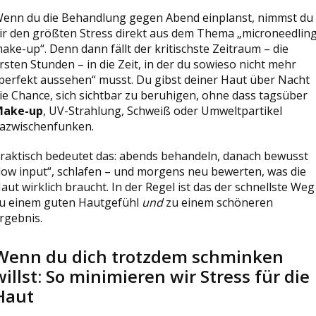
enn du die Behandlung gegen Abend einplanst, nimmst du
ir den größten Stress direkt aus dem Thema „microneedlin
ake-up“. Denn dann fällt der kritischste Zeitraum – die
rsten Stunden – in die Zeit, in der du sowieso nicht mehr
perfekt aussehen“ musst. Du gibst deiner Haut über Nacht
ie Chance, sich sichtbar zu beruhigen, ohne dass tagsüber
Make-up
, UV-Strahlung, Schweiß oder Umweltpartikel
azwischenfunken.
raktisch bedeutet das: abends behandeln, danach bewusst
low input“, schlafen – und morgens neu bewerten, was die
aut wirklich braucht. In der Regel ist das der schnellste Weg
u einem guten Hautgefühl
und
zu einem schöneren
rgebnis.
Wenn du dich trotzdem schminken
willst: So minimieren wir Stress für die
Haut